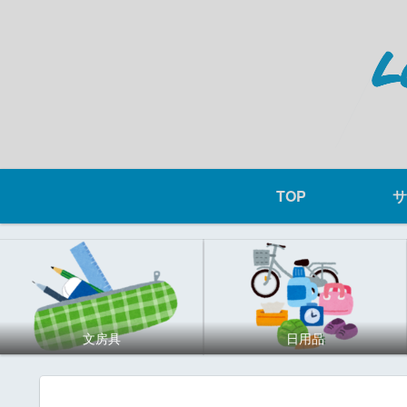
TOP
サ
文房具
日用品