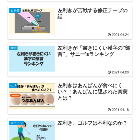
左利きが苦戦する修正テープの
文房具
話
2021.04.24
左利きが「書きにくい漢字の”部
雑学
首”」サニー’sランキング
2021.04.20
左利きはあんぱんが食べにく
生活
い？！あんぱんに隠された真実
とは？
2021.04.18
左利き。ゴルフは不利なのか？
スポーツ