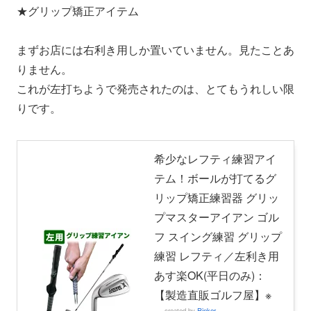
★グリップ矯正アイテム
まずお店には右利き用しか置いていません。見たことあ
りません。
これが左打ちようで発売されたのは、とてもうれしい限
りです。
希少なレフティ練習アイ
テム！ボールが打てるグ
リップ矯正練習器 グリッ
プマスターアイアン ゴル
フ スイング練習 グリップ
練習 レフティ／左利き用
あす楽OK(平日のみ)：
【製造直販ゴルフ屋】※
created by
Rinker