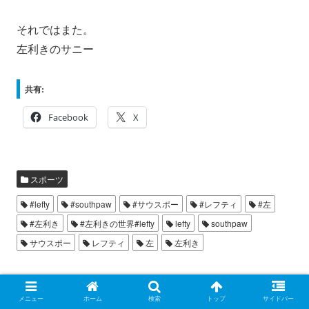
それではまた。
左利きのサニー
共有:
Facebook
X
スポーツ
#lefty
#southpaw
#サウスポー
#レフティ
#左
#左利き
#左利きの世界#lefty
lefty
southpaw
サウスポー
レフティ
左
左利き
スポンサーリンク
メニュー
ホーム
検索
トップ
サイドバー