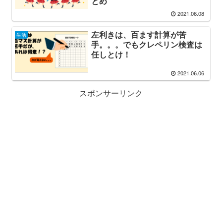
とめ
2021.06.08
左利きは、百ます計算が苦
生活
手。。。でもクレペリン検査は
任しとけ！
2021.06.06
スポンサーリンク