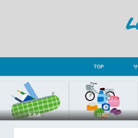
TOP
サ
文房具
日用品