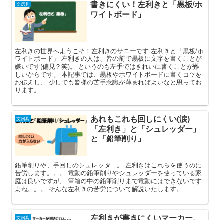
書きにくい！左利きと「黒板/ホ
文房具
ワイトボード」
左利きの世界へようこそ！左利きのサニーです 左利きと「黒板/ホ
ワイトボード」 左利きの人は、皆の前で黒板に文字を書くことが
嫌いです(偏見？笑)。 というのも左手ではきれいに書くことが難
しいからです。 本記事では、黒板やホワイトボードに書くコツを
お伝えし、 少しでも皆様の苦手意識が薄まればよいなと思ってお
ります。
あれもこれも回しにくい(涙)
文房具
「左利き」と「シュレッダー」
と「鉛筆削り」
鉛筆削りや、手回しのシュレッダー。 左利きはこれらを使うのに
苦労します。。。 電動の鉛筆削りやシュレッダーを使っている家
庭は良いですが、 筆箱の中の鉛筆削りまで電動にはできないです
よね。。。 そんな左利きの苦労について解説いたします。
左利きが書きにくいマーカー。
文房具