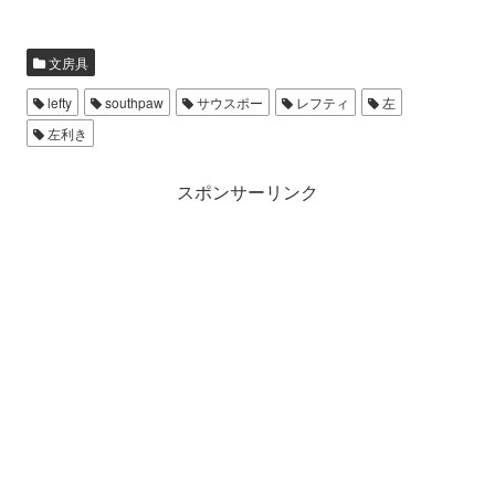
文房具
lefty
southpaw
サウスポー
レフティ
左
左利き
スポンサーリンク