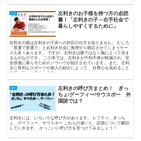
左利きのお子様を持つ方の必読
生活
書！「左利きの子～右手社会で
暮らしやすくするために」
右利きの親は左利きの子供への対応の仕方を知りません。 むしろ
「普通で普通で」と右利き社会に無理やり順応させてしまうケー
スも多々あります。 ですが、左利きは癖ではなく脳によって決ま
るものなのです。 この本では、左利きが不利不便が軽減され、安
全快適に暮らすためのノウハウが紹介されています。 また、左利
きに有利なスポーツや偉人の紹介によって、 自尊心を高めること
をフォローしてくれます。
左利きの呼び方まとめ！ ぎっ
雑学
ちょ/グーフィー/サウスポー 外
国語では？
左利きには、いろいろな呼び方があります。 レフティ、ぎっち
ょ、グーフィー、サウスポー これらの違いと、語源について解説
していきます。 かっこいい呼び方を見つけてみましょう！