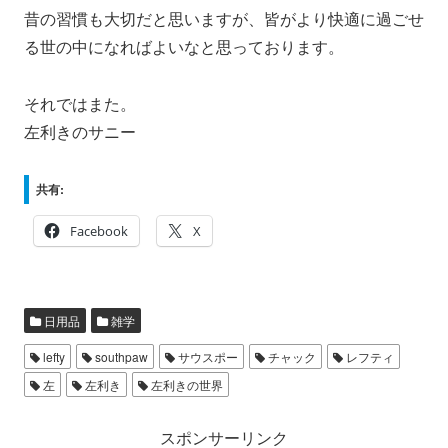
昔の習慣も大切だと思いますが、皆がより快適に過ごせ
る世の中になればよいなと思っております。
それではまた。
左利きのサニー
共有:
Facebook
X
日用品
雑学
lefty
southpaw
サウスポー
チャック
レフティ
左
左利き
左利きの世界
スポンサーリンク