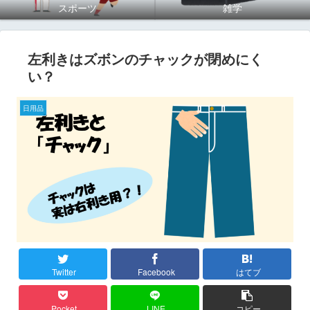
スポーツ
雑学
左利きはズボンのチャックが閉めにく
い？
日用品
Twitter
Facebook
はてブ
Pocket
LINE
コピー