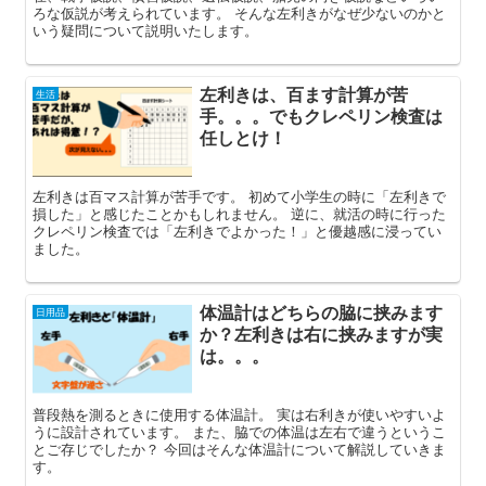
ろな仮説が考えられています。 そんな左利きがなぜ少ないのかと
いう疑問について説明いたします。
左利きは、百ます計算が苦
生活
手。。。でもクレペリン検査は
任しとけ！
左利きは百マス計算が苦手です。 初めて小学生の時に「左利きで
損した」と感じたことかもしれません。 逆に、就活の時に行った
クレペリン検査では「左利きでよかった！」と優越感に浸ってい
ました。
体温計はどちらの脇に挟みます
日用品
か？左利きは右に挟みますが実
は。。。
普段熱を測るときに使用する体温計。 実は右利きが使いやすいよ
うに設計されています。 また、脇での体温は左右で違うというこ
とご存じでしたか？ 今回はそんな体温計について解説していきま
す。