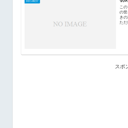
自己紹介
この
の世
きの
ただ
スポ