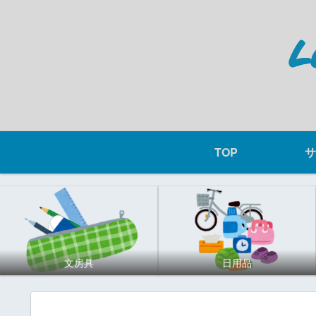
TOP
サ
文房具
日用品